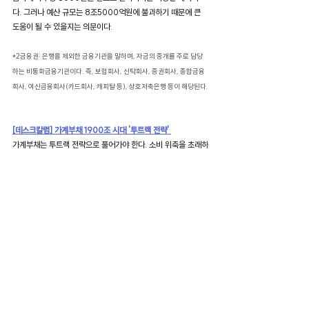
다. 그러나 예산 규모는 8조5000억원에 불과하기 때문에 큰 
도움이 될 수 있을지는 의문이다.
*2금융권: 은행을 제외한 금융기관을 말하며, 자금의 중개를 주로 담당
하는 비통화금융기관이다. 즉, 보험회사, 신탁회사, 증권회사, 종합금융
회사, 여신금융회사(카드회사, 캐피탈 등), 상호저축은행 등이 해당된다.
[데스크칼럼] 가계부채 1900조 시대 '투트랙 전략' 
가계부채는 투트랙 전략으로 풀어가야 한다. 소비 위축을 초래하
지 않는 범위에서, 최악의 상황이 도래해도 어떻게든 상환이 가
능한 수준으로 대출을 촘촘하게 관리해야 한다. 
대환대출
이나 분
할상환 프로그램을 적극 펼쳐 갚을 능력이 있는 사람들이 갚을 
수 있도록 하고, 갚을 수 없다면 맞춤형 신용회복 프로그램을 지
원해 지속적인 경제 활동이 가능하도록 도와야 한다. 은행들은 
고령층(60대 이상) 가계부채 증가, 고신용자 대출 위주 증가, 비
은행 가계대출 급증 등 한국의 가계부채 증가에서 나타나는 우
려 신호에 주목하고 대비책을 세워야 한다.
*가계부채: 가구의 빚을 말한다. 가계는 가구의 수입과 지출 상태를 뜻하
며, 부채는 빚을 뜻한다.