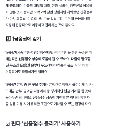
게 중요
해요. 가급적 대부업 대출, 현금 서비스, 카드론을 이용하
지 않는 것이 좋지만 꼬박꼬박 잘만 상환하면 하락했던 신용점수
가 다시 회복될 수 있죠. 또, 돈을 빌릴 때는 주거래 금융회사를 
지정해 집중적으로 이용하고 관리하는 것이 좋아요.
3️⃣ 1금융권에 갚기
1금융권(시중은행•지방은행•인터넷 전문은행)을 통한 꾸준한 거
래실적은 
신용점수 상승에 도움
이 될 수 있어요. 
대출이 필요할 
땐 무조건 1금융권 문부터 두드려봐야 하는 이유
죠. 만약 대출이 
거절되어도 좌절하기엔 일러요.
1금융권 은행 중 한 곳을 주거래 은행으로 정해서 급여이체 및 카
드대금 납부, 공과금 자동이체 등 정기적인 현금 거래를 한 곳에 
몰아두면 되니까요. 신용점수 상승에 기여할 뿐 아니라 향후 대
출 상품 이용 시에 유리한 조건으로 거래할 수 있는 환경이 돼요.
핀다 '신용점수 올리기' 사용하기
☑️ 