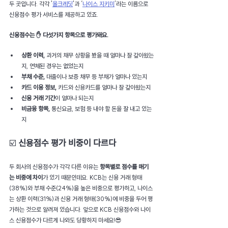
두 곳입니다. 각각 '
올크레딧
'과 ‘
나이스 지키미
’라는 이름으로 
신용점수 평가 서비스를 제공하고 있죠.
신용점수는 ✋ 
다섯가지 항목
으로 평가돼요. 
상환 이력,
과거의 채무 상황을 봤을 때 얼마나 잘 갚아왔는
지, 연체된 경우는 없었는지
부채 수준,
대출이나 보증 채무 등 부채가 얼마나 있는지
카드 이용 정보, 
카드와 신용카드를 얼마나 잘 갚아왔는지
신용 거래 기간
이 얼마나 되는지
비금융 항목, 
통신요금, 보험 등 내야 할 돈을 잘 내고 있는
지
☑️ 
신용점수 평가 비중이 다르다
두 회사의 신용점수가 각각 다른 이유는 
항목별로 점수를 매기
는 비중에 차이
가 있기 때문인데요. KCB는 신용 거래 형태
(38%)와 부채 수준(24%)을 높은 비중으로 평가하고, 나이스
는 상환 이력(31%)과 신용 거래 형태(30%)에 비중을 두어 평
가하는 것으로 알려져 있습니다. 앞으로 KCB 신용점수와 나이
스 신용점수가 다르게 나와도 당황하지 마세요!😎