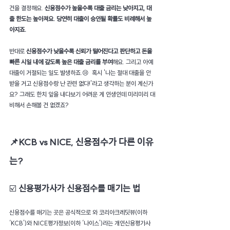
건을 결정해요. 
신용점수가 높을수록 대출 금리는 낮아지고, 대
출 한도는 높아져요. 당연히 대출이 승인될 확률도 비례해서 높
아지죠.
반대로 
신용점수가 낮을수록 신뢰가 떨어진다고 판단하고 돈을 
빠른 시일 내에 갚도록 높은 대출 금리를 부여
해요. 그리고 아예 
대출이 거절되는 일도 발생하죠.😢  혹시 '나는 절대 대출을 안 
받을 거고 신용점수랑 난 관련 없다!'라고 생각하는 분이 계신가
요? 그래도 한치 앞을 내다보기 어려운 게 인생인데 미리미리 대
비해서 손해볼 건 없겠죠?
📌KCB vs NICE, 신용점수가 다른 이유
는?
☑️ 
신용평가사가 신용점수를 매기는 법
신용점수를 매기는 곳은 공식적으로 와 코리아크레딧뷰(이하 
‘KCB’)와 NICE평가정보(이하 ‘나이스’)라는 개인신용평가사 