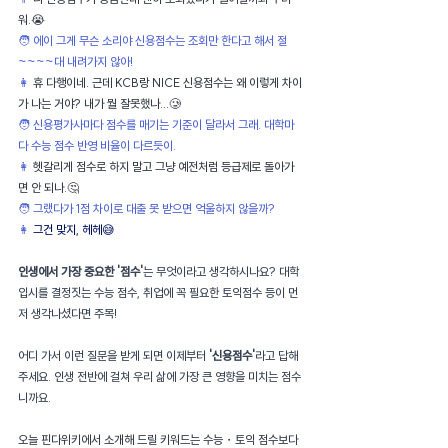
워.😭
🧑 에이 그게 무슨 소리야 신용점수는 조회만 한다고 해서 절
~~~~대 내려가지 않아!
👩 
휴 다행이네. 근데 KCB랑 NICE 신용점수는 왜 이렇게 차이
가 나는 거야? 내가 뭘 잘못했나...🥲
🧑 신용평가사마다 점수를 매기는 기준이 달라서 그래. 대학마
다 수능 점수 반영 비율이 다르듯이.
👩 
헷갈리게 점수로 하지 말고 그냥 예전처럼 등급제로 돌아가
면 안 되나.🤔
🧑 그랬다가 1점 차이로 대출 못 받으면 억울하지 않을까?
👩 
그건 맞지, 헤헤😅
인생에서 가장 중요한 '점수'
는 무엇이라고 생각하시나요? 대학 
입시를 결정짓는 수능 점수, 취업에 꼭 필요한 토익점수 등이 먼
저 생각나셨다면 주목!
어디 가서 이런 질문을 받게 되면 이제부터 
'신용점수'
라고 답해
주세요. 인생 전반에 걸쳐 우리 삶에 가장 큰 영향을 미치는 점수
니까요.
오늘 핀다위키에서 소개해 드릴 키워드는 수능・토익 점수보다 