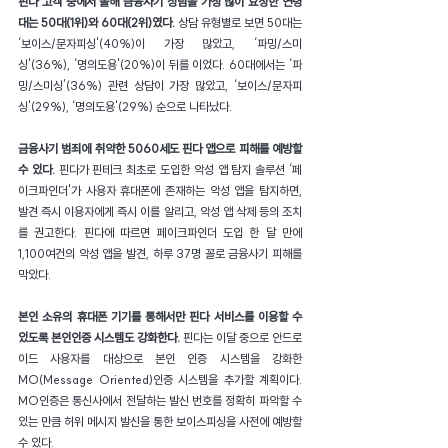
핀다 고객 중에서 올해 금융사기 상담을 가장 많이 요청한 연령
대는 50대(1위)와 60대(2위)였다. 
상담 유형별로 보면 50대는 
‘보이스/문자피싱'(40%)이 가장 많았고, ‘파밍/스미
싱'(36%), ‘명의도용'(20%)이 뒤를 이었다. 60대에서는 ‘파
밍/스미싱’(36%) 관련 상담이 가장 많았고, ‘보이스/문자피
싱'(29%), ‘명의도용'(29%) 순으로 나타났다.
금융사기 범죄에 취약한 5060세도 핀다 앱으로 피해를 예방할 
수 있다.
 핀다가 핀테크 최초로 도입한 악성 앱 탐지 솔루션 ‘페
이크파인더'가 사용자 휴대폰에 존재하는 악성 앱을 탐지하면, 
발견 즉시 이용자에게 즉시 이를 알리고, 악성 앱 삭제 등의 조치
를 권고한다. 핀다에 따르면 페이크파인더 도입 한 달 만에 
1,100여건의 악성 앱을 발견, 하루 37명 꼴로 금융사기 피해를 
막았다.
본인 소유의 휴대폰 기기를 통해서만 핀다 서비스를 이용할 수 
있도록 본인인증 시스템도 강화한다. 
핀다는 이달 중으로 안드로
이드 사용자를 대상으로 본인 인증 시스템을 강화한 
MO(Message Oriented)인증 시스템을 추가할 계획이다. 
MO인증은 통신사에서 전달하는 발신 번호를 정확히 파악할 수 
있는 만큼 허위 메시지 발신을 통한 보이스피싱을 사전에 예방할 
수 있다.