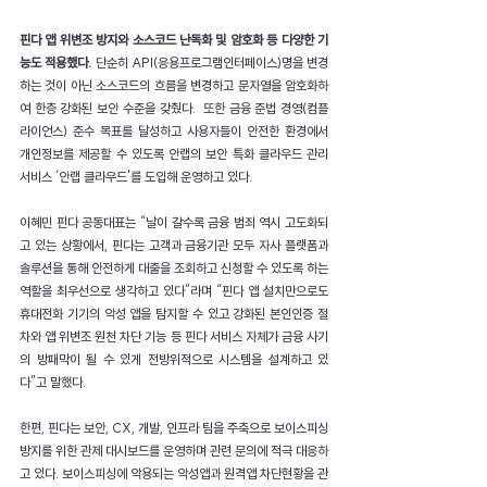
핀다 앱 위변조 방지와 소스코드 난독화 및 암호화 등 다양한 기
능도 적용했다.
 단순히 API(응용프로그램인터페이스)명을 변경
하는 것이 아닌 소스코드의 흐름을 변경하고 문자열을 암호화하
여 한층 강화된 보안 수준을 갖췄다.  또한 금융 준법 경영(컴플
라이언스) 준수 목표를 달성하고 사용자들이 안전한 환경에서 
개인정보를 제공할 수 있도록 안랩의 보안 특화 클라우드 관리 
서비스 ‘안랩 클라우드'를 도입해 운영하고 있다.
이혜민 핀다 공동대표는 “날이 갈수록 금융 범죄 역시 고도화되
고 있는 상황에서, 핀다는 고객과 금융기관 모두 자사 플랫폼과 
솔루션을 통해 안전하게 대출을 조회하고 신청할 수 있도록 하는 
역할을 최우선으로 생각하고 있다”라며 “핀다 앱 설치만으로도 
휴대전화 기기의 악성 앱을 탐지할 수 있고 강화된 본인인증 절
차와 앱 위변조 원천 차단 기능 등 핀다 서비스 자체가 금융 사기
의 방패막이 될 수 있게 전방위적으로 시스템을 설계하고 있
다”고 말했다.
한편, 핀다는 보안, CX, 개발, 인프라 팀을 주축으로 보이스피싱 
방지를 위한 관제 대시보드를 운영하며 관련 문의에 적극 대응하
고 있다. 보이스피싱에 악용되는 악성앱과 원격앱 차단현황을 관