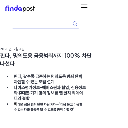
2023년 12월 4일
핀다, 명의도용 금융범죄까지 100% 차단
나선다
핀다, 갈수록
급증하는
명의도용
범죄
완벽
차단할
수
있는
모델
설계
나이스평가정보-에버스핀과
협업, 신용정보
와
휴대폰
기기
명의
정보를
앱
설치
빅데이
터와
결합
비
대면 금융 범죄 원천 차단 기대…"마음 놓고 이용할 
수 있는 대출 플랫폼 될 수 있도록 총력 다할 것"