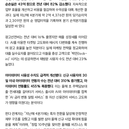
순손실은 43억 원으로 전년 대비 82% 감소했다.
 지속적으로 
업무 효율을 개선하고 비용을 절감하며 수익성을 대폭 개선한 결
과다. 실제 지난해 4분기에 약 2억 4,376만 원의 당기순이익
과 2,309만 원의 순 영업이익을 기록하며 분기 손익분기점을 
달성한 바 있다.
광고선전비는 전년 대비 16% 줄였지만 매출 성장세를 이어갔
다. AI를 이용한 타겟팅 고도화와 메시지 다변화를 계속 진행하
여 광고 효율을 높인 덕분이다. 실제 마케팅 전략을 정교화하여 
대출 실수요자를 끌어모으고 이들을 충성 고객으로 ‘락인(lock-
in)’ 시키는 데 성공하면서 재방문 사용자 수도 전년 대비 23% 
늘었다.
마이데이터 사용성 수치도 급격히 개선됐다. 신규 사용자의 30
일 이내 마이데이터 연동자 수는 전년 대비 310% 증가했고, 마
이데이터 연동률도 455% 폭증했다
. 이는 올해 초 주택담보대
출·전세대출 갈아타기 서비스 출시와 AI와 마이데이터를 접목
한 ‘AI 금리 변동 알림 서비스’ 등 자산·신용관리 서비스 고도화
가 영향을 미쳤다는 분석이다.
핀다 관계자는 “지난해 4분기에는 흑자 전환을 달성해 안정적인 
재무 구조를 갖췄고 이를 발판 삼아 올해 신규 사업 확대에 힘을 
쏟을 계획”이라며, “창립 10주년을 맞이한 올해를 비즈니스 확