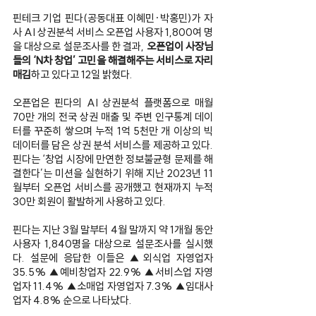
핀테크 기업 핀다(공동대표 이혜민·박홍민)가 자
사 AI 상권분석 서비스 오픈업 사용자 1,800여 명
을 대상으로 설문조사를 한 결과, 
오픈업이 사장님
들의 ‘N차 창업’ 고민을 해결해주는 서비스로 자리
매김
하고 있다고 12일 밝혔다.
오픈업은 핀다의 AI 상권분석 플랫폼으로 매월 
70만 개의 전국 상권 매출 및 주변 인구통계 데이
터를 꾸준히 쌓으며 누적 1억 5천만 개 이상의 빅
데이터를 담은 상권 분석 서비스를 제공하고 있다. 
핀다는 ‘창업 시장에 만연한 정보불균형 문제를 해
결한다’는 미션을 실현하기 위해 지난 2023년 11
월부터 오픈업 서비스를 공개했고 현재까지 누적 
30만 회원이 활발하게 사용하고 있다.
핀다는 지난 3월 말부터 4월 말까지 약 1개월 동안 
사용자 1,840명을 대상으로 설문조사를 실시했
다. 설문에 응답한 이들은 ▲외식업 자영업자 
35.5% ▲예비창업자 22.9% ▲서비스업 자영
업자 11.4% ▲소매업 자영업자 7.3% ▲임대사
업자 4.8% 순으로 나타났다.