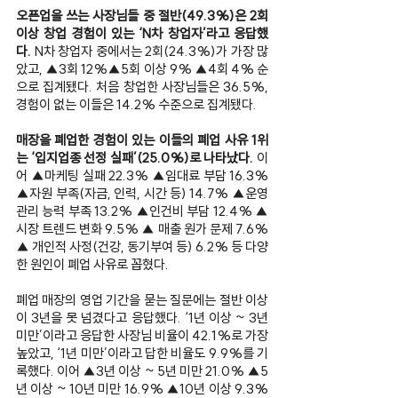
오픈업을 쓰는 사장님들 중 절반(49.3%)은 2회 
이상 창업 경험이 있는 ‘N차 창업자’라고 응답했
다.
 N차 창업자 중에서는 2회(24.3%)가 가장 많
았고, ▲3회 12%▲5회 이상 9% ▲4회 4% 순
으로 집계됐다. 처음 창업한 사장님들은 36.5%, 
경험이 없는 이들은 14.2% 수준으로 집계됐다.
매장을 폐업한 경험이 있는 이들의 폐업 사유 1위
는 ‘입지업종 선정 실패’(25.0%)로 나타났다.
 이
어 ▲마케팅 실패 22.3% ▲임대료 부담 16.3% 
▲자원 부족(자금, 인력, 시간 등) 14.7% ▲운영
관리 능력 부족 13.2% ▲인건비 부담 12.4% ▲ 
시장 트렌드 변화 9.5% ▲ 매출 원가 문제 7.6% 
▲ 개인적 사정(건강, 동기부여 등) 6.2% 등 다양
한 원인이 폐업 사유로 꼽혔다.
폐업 매장의 영업 기간을 묻는 질문에는 절반 이상
이 3년을 못 넘겼다고 응답했다. ‘1년 이상 ~ 3년 
미만’이라고 응답한 사장님 비율이 42.1%로 가장 
높았고, ‘1년 미만’이라고 답한 비율도 9.9%를 기
록했다. 이어 ▲3년 이상 ~ 5년 미만 21.0% ▲5
년 이상 ~ 10년 미만 16.9% ▲10년 이상 9.3% 