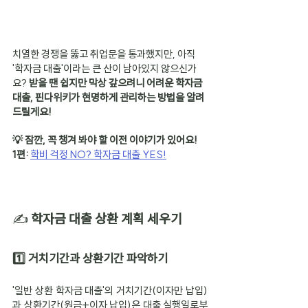
치열한 경쟁을 뚫고 취업문을 통과했지만, 아직 
'학자금 대출'이라는 큰 산이 남아있지 않으신가
요? 
받을 땐 쉽지만 막상 갚으려니 어려운 학자금 
대출, 핀다위키가 현명하게 관리하는 방법을 알려
드릴게요!
💡 잠깐, 꼭 챙겨 봐야 할 이전 이야기가 있어요!
1편: 
학비 걱정 NO? 학자금 대출 YES!
✍️ 
학자금 대출 상환 계획 세우기
1️⃣ 거치기간과 상환기간 파악하기
'일반 상환 학자금 대출'의 거치기간(이자만 납입)
과 상환기간(원금+이자 납입)은 대출 실행일로부