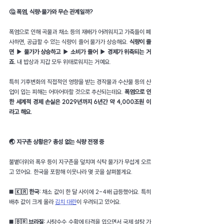
🤔 폭염, 식량⋅물가와 무슨 관계일까?
폭염으로 인해 곡물과 채소 등의 재배가 어려워지고 가축들이 폐
사하면, 공급할 수 있는 식량이 줄어 물가가 상승해요. 
식량이 줄
면 ▶ 물가가 상승하고 ▶ 소비가 줄어 ▶ 경제가 위축되는 거
죠.
 내 밥상과 지갑 모두 위태로워지는 거예요.
특히 기후변화의 직접적인 영향을 받는 경작물과 수산물 등의 산
업이 입는 피해는 어마어마할 것으로 추산되는데요. 
폭염으로 인
한 세계적 경제 손실은 2029년까지 6년간 약 4,000조원 이
라고 해요.
🌏 지구촌 상황은? 총성 없는 식량 전쟁 중
불볕더위와 폭우 등이 지구촌을 덮치며 식탁 물가가 무섭게 오르
고 있어요. 한국을 포함해 이웃나라 몇 곳을 살펴볼게요.
◼️ 🇰🇷 한국: 
채소 값이 한 달 사이에 2-4배 급등했어요. 특히 
배추 값이 크게 올라 
김치 대란
이 우려되고 있어요.
◼️ 🇧🇷 브라질: 
사탕수수 수확에 타격을 입으면서 국제 설탕 가