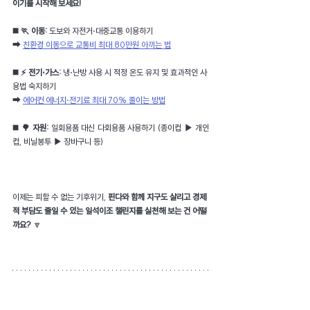
이기를 시작해 보세요!
◼️ 🏃 이동:
 도보와 자전거⋅대중교통 이용하기
➡ 
친환경 이동으로 교통비 최대 80만원 아끼는 법
◼️ ⚡ 전기⋅가스:
 냉⋅난방 사용 시 적정 온도 유지 및 효과적인 사
용법 숙지하기
➡ 
에어컨 에너지⋅전기료 최대 70% 줄이는 방법
◼️ 🌳 자원: 
일회용품 대신 다회용품 사용하기 (종이컵 
▶
 개인
컵, 비닐봉투 
▶
 장바구니 등)
이제는 피할 수 없는 기후위기, 
핀다와 함께 지구도 살리고 경제
적 부담도 줄일 수 있는 일석이조 챌린지를 실천해 보는 건 어떨
까요? 
🔽