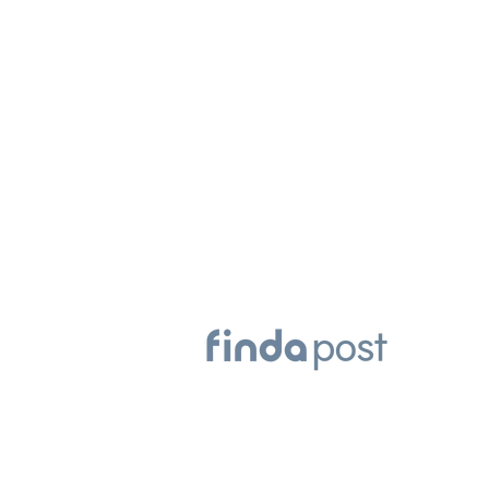
자산관리 어렵다면? 일단 이것부
대출 한도, 최
터 시작해보세요
들어요