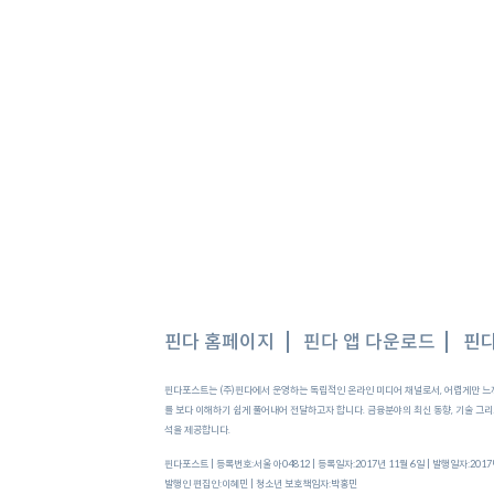
핀다 홈페이지
핀다 앱 다운로드
핀다
대출 잘 받고 잘 갚는 방법
핀다포스트는 (주)핀다에서 운영하는 독립적인 온라인 미디어 채널로서, 어렵게만 느
를 보다 이해하기 쉽게 풀어내어 전달하고자 합니다. 금융분야의 최신 동향, 기술 그리고
대 1억 원까지 줄어
석을 제공합니다.
핀다포스트 | 등록번호:서울 아04812 | 등록일자:2017년 11월 6일 | 발행일자:201
발행인 편집인:이혜민 |
청소년 보호책임자:박홍민