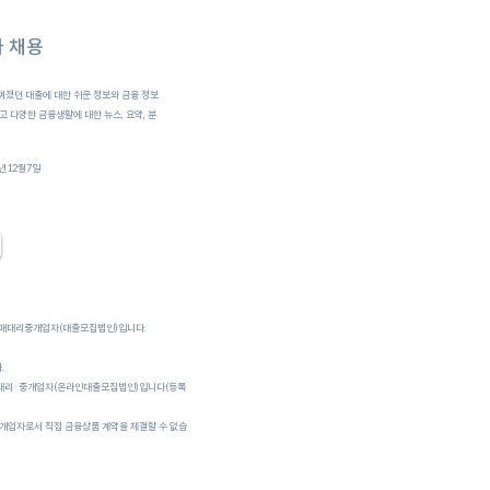
 채용
껴졌던 대출에 대한 쉬운 정보와 금융 정보
 다양한 금융생활에 대한 뉴스, 요약, 분
'비
7년12월7일
판매대리중개업자(대출모집법인)입니다.
.
대리·중개업자(온라인대출모집법인)입니다(등록
업자로서 직접 금융상품 계약을 체결할 수 없습