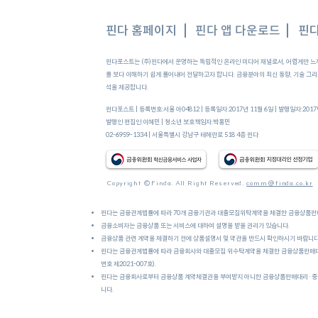
핀다 홈페이지
핀다 앱 다운로드
핀다
핀다포스트는 (주)핀다에서 운영하는 독립적인 온라인 미디어 채널로서, 어렵게만 느
문턱이 낮아졌어요
를 보다 이해하기 쉽게 풀어내어 전달하고자 합니다. 금융분야의 최신 동향, 기술 그리고
대학생・무직・주부도 가능한 
석을 제공합니다.
상금대출'을 알려드려요
핀다포스트 | 등록번호:서울 아04812 | 등록일자:2017년 11월 6일 | 발행일자:201
발행인 편집인:이혜민 |
청소년 보호책임자:박홍민
02-6959-1334 | 서울특별시 강남구 테헤란로 518 4층 핀다
Copyright ©Finda. All Right Reserved.
comm@finda.co.kr
핀다는 금융관계법률에 따라 70개 금융기관과 대출모집위탁계약을 체결한 금융상품
금융소비자는 금융상품 또는 서비스에 대하여 설명을 받을 권리가 있습니다.
금융상품 관련 계약을 체결하기 전에 상품설명서 및 약관을 반드시 확인하시기 바랍니다
핀다는 금융관계법률에 따라 금융회사와 대출모집 위수탁계약을 체결한 금융상품판매
번호 제2021-007호).
핀다는 금융회사로부터 금융상품 계약체결권을 부여받지 아니한 금융상품판매대리·중개
니다.