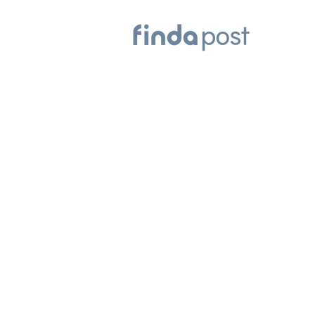
사잇돌대출 
최대 1500만원 은행･정부 소액대
출 총정리