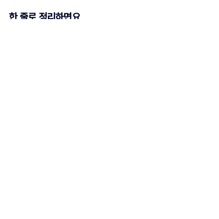
한 줄로 정리하면요
금값은 여전히 오르는 중이에요. 
다만 지금은 '무조건 사야 할 때'보단 '잘 골라
서 살 때'예요.
급하게 따라가기보다, 
국제 금 시세를 보면서 
조금씩 나눠서 투자하
는 게 안전해요.