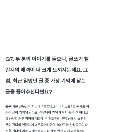
Q7. 두 분의 이야기를 들으니, 글쓰기 챌
린지의 매력이 더 크게 느껴지는데요. 그
럼, 최근 읽었던 글 중 가장 기억에 남는 
글을 꼽아주신다면요?
은우 
저는 진우님이 최근에 <슬램덩크 : 더 퍼스트>를 주제로 써
주신 글이 기억에 남아요. 진우님이 옆에 계셔서 꼽은 건 아니고
요.(웃음) 저도 굉장히 재밌게 본 영화인데, 진우님께서 슬램덩
크와 핀다를 연관지어 써주셨더라고요. 북산고와 산왕공고의 대
결을 핀다와 여러 빅테크들과의 대결로 연결 지어 써주셨는데, 