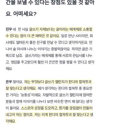
간을 보낼 수 있다는 장점도 있을 것 같아
요. 어떠세요?
진우 
네. 전 사실 
글쓰기 자체보다는 글이라는 매개체로 소통할 
수 있다는 점이 더 큰 매력인 것 같아요.
 일로 만난 사이지만, 회
사에도 얼마든지 좋은 친구를 만날 수 있다고 생각하거든요. 만
나서 술 마시며 나누는 이야기는 증발하잖아요. 하지만 글은 기
록으로 남죠.  글쓰기라는 매개체를 통해 서로의 관심사를 나누
고, 영감을 주고받으며 훨씬 더 끈끈한 정을 쌓을 수 있다고 생각
해요.
은우 
맞아요. 
저는 무엇보다 글쓰기 챌린지가 핀다의 컬쳐핏과 
잘 맞는다고 생각해요.
 제가 생각하는 핀다의 컬쳐핏 중 중요한 
한 가지는 ‘능동성’이에요. 자발적으로 글쓰기 챌린지에 참여한 
분들과 함께 이야기를 나누다 보면 비슷한 면이 꽤 많다는 생각
이 들어요. 
스스로의 성장을 도모하고, 뭔가를 끊임없이 만들어 
내고자 하는 점이죠. 저는 이게 핀다의 컬쳐핏과 잘 맞는다고 생
각해요.