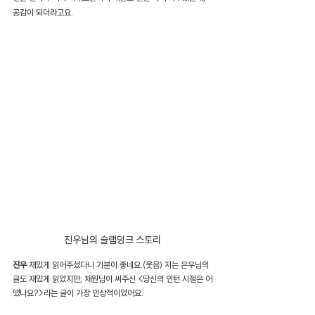
공감이 되더라고요.
진우님의 슬램덩크 스토리
진우 
재밌게 읽어주셨다니 기분이 좋네요.(웃음) 저는 은우님의 
글도 재밌게 읽었지만, 채원님이 써주신 <당신의 인턴 시절은 어
땠나요?>라는 글이 가장 인상적이었어요.