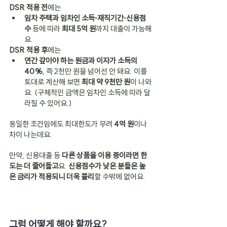
DSR 적용 전
에는
임차 주택과 임차인 소득⋅재직기간⋅신용점
수
 등에 따라 
최대 5억 원
까지 대출이 가능해
요.
DSR 적용 후
에는
연간 갚아야 하는 원금과 이자가 소득의 
40%
, 즉 2천만 원을 넘어선 안 돼요. 이를 
토대로 계산해 보면 
최대 약 9천만 원
이 나와
요. (구체적인 금액은 임차인 소득에 따라 달
라질 수 있어요.)
동일한 조건임에도 최대한도가 무려 
4억 원
이나 
차이 나는데요.
만약, 신용대출 등 
다른 상품을 이용 중이라면 한
도는 더 줄어들고
요. 
신용점수가 낮은 분들은 높
은 금리가 적용되니 더욱 불리
할 수밖에 없어요.
그럼 어떻게 해야 할까요?