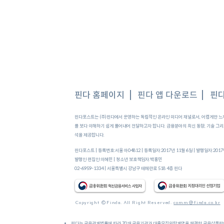
핀다 홈페이지
핀다 앱 다운로드
핀다
핀다포스트는 (주)핀다에서 운영하는 독립적인 온라인 미디어 채널로서, 어렵게만 느
를 보다 이해하기 쉽게 풀어내어 전달하고자 합니다. 금융분야의 최신 동향, 기술 그리고
300만원 받는 비법
대학생・무직・주부도 가능한 
석을 제공합니다.
령액, 수령나이)
상금대출'을 알려드려요
핀다포스트 | 등록번호:서울 아04812 | 등록일자:2017년 11월 6일 | 발행일자:201
발행인 편집인:이혜민 |
청소년 보호책임자:박홍민
02-6959-1334 | 서울특별시 강남구 테헤란로 518 4층 핀다
Copyright ©Finda. All Right Reserved.
comm@finda.co.kr
핀다는 금융관계법률에 따라 70개 금융기관과 대출모집위탁계약을 체결한 금융상품