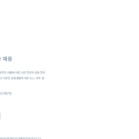
 채용
껴졌던 대출에 대한 쉬운 정보와 금융 정보
 다양한 금융생활에 대한 뉴스, 요약, 분
'비
7년12월7일
판매대리중개업자(대출모집법인)입니다.